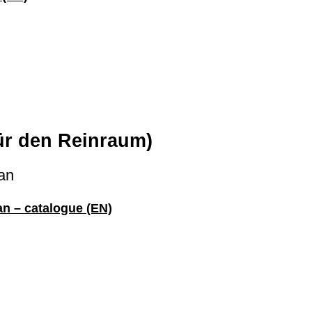
für den Reinraum)
ean
an – catalogue (EN)