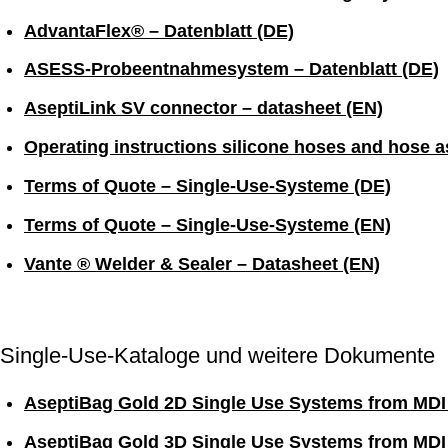
AdvantaFlex® – Datenblatt (DE)
ASESS-Probeentnahmesystem – Datenblatt (DE)
AseptiLink SV connector – datasheet (EN)
Operating instructions silicone hoses and hose 
Terms of Quote – Single-Use-Systeme (DE)
Terms of Quote – Single-Use-Systeme (EN)
Vante ® Welder & Sealer – Datasheet (EN)
Single-Use-Kataloge und weitere Dokumente
AseptiBag Gold 2D Single Use Systems from MDI
AseptiBag Gold 3D Single Use Systems from MDI