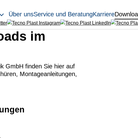
Über uns
Service und Beratung
Karriere
Downloa
ads im
k GmbH finden Sie hier auf
chüren, Montageanleitungen,
tungen