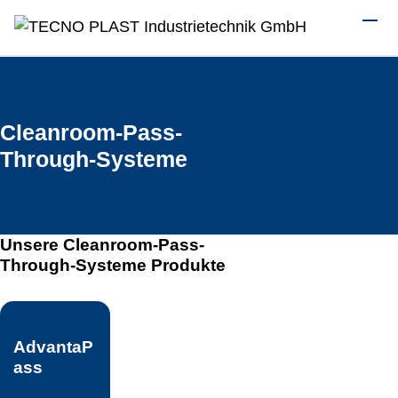
Skip to main content
Tog
Cleanroom-Pass-
Through-Systeme
Unsere Cleanroom-Pass-
Through-Systeme Produkte
AdvantaP
ass