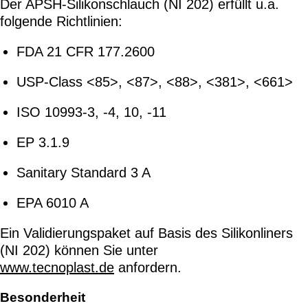
Der APSH-Silikonschlauch (NI 202) erfüllt u.a.
folgende Richtlinien:
FDA 21 CFR 177.2600
USP-Class <85>, <87>, <88>, <381>, <661>
ISO 10993-3, -4, 10, -11
EP 3.1.9
Sanitary Standard 3 A
EPA 6010 A
Ein Validierungspaket auf Basis des Silikonliners
(NI 202) können Sie unter
www.tecnoplast.de
anfordern.
Besonderheit