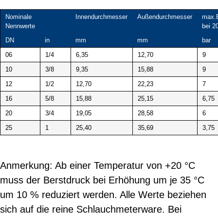
Nominale
Innendurchmesser
Außendurchmesser
max.B
Nennwerte
bei 2
DN
in
mm
mm
bar
06
1/4
6,35
12,70
9
10
3/8
9,35
15,88
9
12
1/2
12,70
22,23
7
16
5/8
15,88
25,15
6,75
20
3/4
19,05
28,58
6
25
1
25,40
35,69
3,75
Anmerkung: Ab einer Temperatur von +20 °C
muss der Berstdruck bei Erhöhung um je 35 °C
um 10 % reduziert werden. Alle Werte beziehen
sich auf die reine Schlauchmeterware. Bei