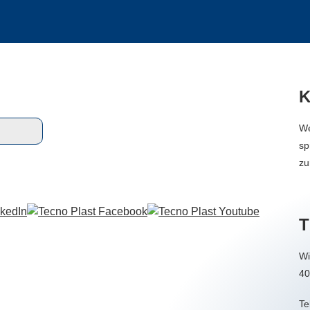
K
We
sp
zu
T
Wi
40
Te