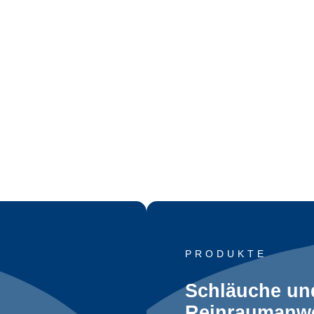
PRODUKTE
Schläuche un
Reinraumanw