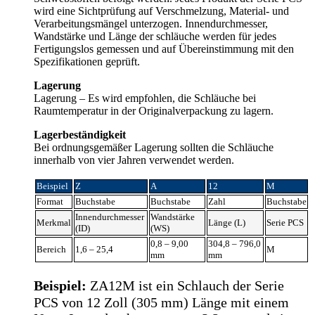
wird eine Sichtprüfung auf Verschmelzung, Material- und
Verarbeitungsmängel unterzogen. Innendurchmesser,
Wandstärke und Länge der schläuche werden für jedes
Fertigungslos gemessen und auf Übereinstimmung mit den
Spezifikationen geprüft.
Lagerung
Lagerung – Es wird empfohlen, die Schläuche bei
Raumtemperatur in der Originalverpackung zu lagern.
Lagerbeständigkeit
Bei ordnungsgemäßer Lagerung sollten die Schläuche
innerhalb von vier Jahren verwendet werden.
Beispiel
Z
A
12
M
Format
Buchstabe
Buchstabe
Zahl
Buchstabe
Innendurchmesser
Wandstärke
Merkmal
Länge (L)
Serie PCS
(ID)
(WS)
0,8 – 9,00
304,8 – 796,0
Bereich
1,6 – 25,4
M
mm
mm
Beispiel:
ZA12M ist ein Schlauch der Serie
PCS von 12 Zoll (305 mm) Länge mit einem