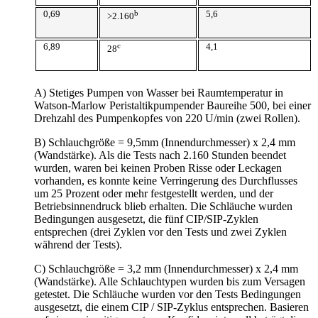
0,69
b
5,6
>2.160
6,89
c
4,1
28
A) Stetiges Pumpen von Wasser bei Raumtemperatur in
Watson-Marlow Peristaltikpumpender Baureihe 500, bei einer
Drehzahl des Pumpenkopfes von 220 U/min (zwei Rollen).
B) Schlauchgröße = 9,5mm (Innendurchmesser) x 2,4 mm
(Wandstärke). Als die Tests nach 2.160 Stunden beendet
wurden, waren bei keinen Proben Risse oder Leckagen
vorhanden, es konnte keine Verringerung des Durchflusses
um 25 Prozent oder mehr festgestellt werden, und der
Betriebsinnendruck blieb erhalten. Die Schläuche wurden
Bedingungen ausgesetzt, die fünf CIP/SIP-Zyklen
entsprechen (drei Zyklen vor den Tests und zwei Zyklen
während der Tests).
C) Schlauchgröße = 3,2 mm (Innendurchmesser) x 2,4 mm
(Wandstärke). Alle Schlauchtypen wurden bis zum Versagen
getestet. Die Schläuche wurden vor den Tests Bedingungen
ausgesetzt, die einem CIP / SIP-Zyklus entsprechen. Basieren