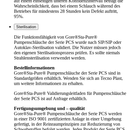
auf einem einseitigen unteren Konfidenzintervall beträgt die
Wahrscheinlichkeit, dass bei einem Schlauch während des
Betriebes für mindestens 28 Stunden kein Defekt auftritt,
95%.
Sterilisation
Die Funktionsfähigkeit von Gore®Sta-Pure®
Pumpenschläuche der Serie PCS wurde nach SIP/SIP oder
Autoklav-Sterilisation validiert. Die Nutzer müssen jedoch
den eigenen Sterilisationsprozess prüfen. Es sollte niemals
Strahlensterilisation verwendet werden.
Bestellinformationen
Gore®Sta-Pure® Pumpenschläuche der Serie PCS sind in
Standardgrößen erhältlich. Wenden Sie sich an Tecno Plast,
um weitere Informationen zu erhalten.
Gore®Sta-Pure® Validierungsleitfaden für Pumpenschläuche
der Serie PCS ist auf Anfrage erhältlich.
Fertigungsumgebung und – qualität
Gore®Sta-Pure® Pumpenschläuche der Serie PCS werden
in einer ISO 9001 zertifizierten Anlage in einer Umgebung
gefertigt, in der Reinraumprinzipien zur Reduzierumg von
Schwebstoffen befolgt werden. Jedes Produkt der Serie PCS